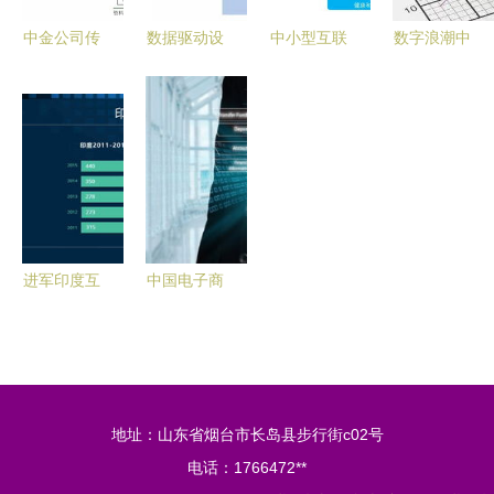
中金公司传
数据驱动设
中小型互联
数字浪潮中
媒互联网行
计 互联网
网公司的微
的神圣使命
业数据月报
金融公司如
服务实践
以互联网数
1月手游市
何利用数据
数据服务的
据服务引领
场稳健增
服务验证产
转型之路
社会潮流
长，观影需
品设计
求逐步恢
复，互联网
进军印度互
中国电子商
数据服务展
联网市场
会发布行业
现韧性
以数据洞察
资讯 数据
驱动战略决
中心与互联
策
网数据服务
地址：山东省烟台市长岛县步行街c02号
新趋势
电话：1766472**