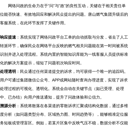
网络问政的生命力在于“问”与“政”的良性互动，关键在于相关责任单
位能否快速、有效地回应和解决民众提出的问题。唐山燃气集团升级后的
客服系统，在此环节发挥了关键作用。
响应提速
：系统实现了网络问政平台工单的自动抓取与分发，省去了人工
转派环节，确保民众在网络平台反映的燃气相关问题能在第一时间被系统
识别并进入处理流程。系统内置的智能知识库能为一线客服人员提供标准
化的解决方案提示，缩短了问题初次响应时间。
处理透明
：民众通过任何渠道提交的诉求，均可获得一个唯一的追踪码。
用户可通过集团微信公众号、APP或网站随时查询办理进度，实现了诉求
处理过程的可视化、透明化。系统会自动在关键节点（如已受理、处理
中、已办结）向用户推送通知，提升了问政体验和公信力。
溯源分析
：系统将散落在各渠道的零散诉求汇聚成结构化数据，通过多维
度分析（如问题类型分布、区域热力图、时间趋势等），能够精准定位服
务短板或管理盲区。例如，若某片区集中反映气压不稳，数据分析不仅能