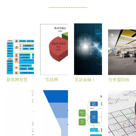
----------------
新东网智慧
“互联网
见证金融丨
任务盟回收
社区开
+”产业的上
招商贷 让
大数据精准
启“互联网
海探索 与
新金融走入
展现，驱动
+物业”4.0
实体经济加
寻常百姓家
商家盈利攀
时代 让业
速融合的互
升
主的生活更
联网数据服
有品位
务